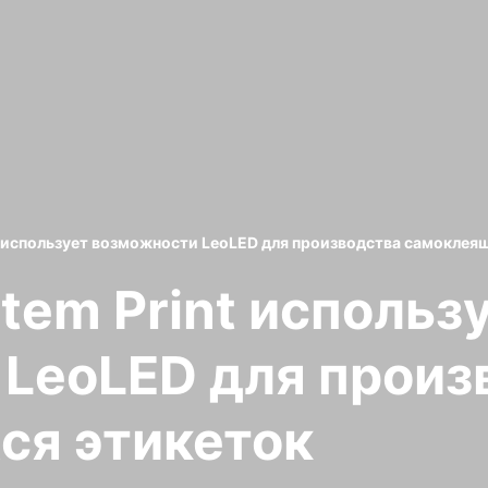
t использует возможности LeoLED для производства самоклея
tem Print использ
LeoLED для произ
ся этикеток