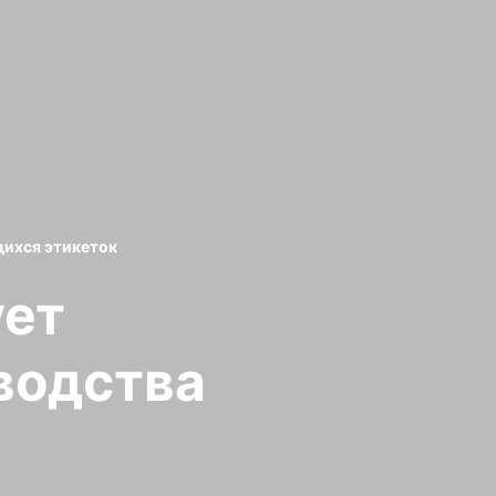
щихся этикеток
ует
водства