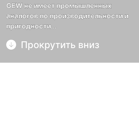
GEW не имеет промышленных
аналогов по производительности и
пригодности…
Прокрутить вниз
Светодиодные системы
УФ-отверждения
Эта технология использует ультрафиолетовые
светодиоды (УФ-светодиоды) в качестве
основного источника света. В
специализированные монтажные схемы GEW